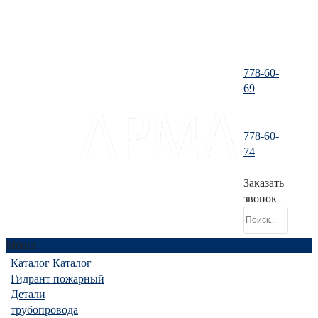
778-60-
69
778-60-
santeh-
74
tranzit@mail.ru
Заказать
звонок
Меню
Каталог
Каталог
Гидрант пожарный
Детали
трубопровода