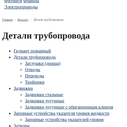
Фитинги
Фланцы
Электроприводы
Главная
-
Каталог
-
Детали трубопровода
Детали трубопровода
Гидрант пожарный
Детали трубопровода
Заглушки (днища)
Отводы
Переходы
Тройники
Задвижки
Задвижки стальные
Задвижки чугунные
Задвижки чугунные с обрезиненным клином
Запорные устройства указателя уровня жидкости
Запорные устройства указателей уровня
Затворы