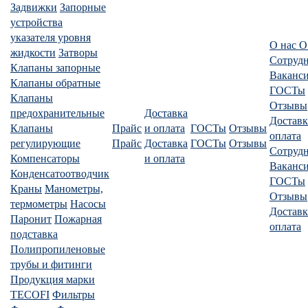
Задвижки
Запорные
устройства
указателя уровня
О нас
О
жидкости
Затворы
Сотруд
Клапаны запорные
Ваканс
Клапаны обратные
ГОСТы
Клапаны
Отзывы
предохранительные
Доставка
Доставк
Клапаны
Прайс
и оплата
ГОСТы
Отзывы
оплата
регулирующие
Прайс
Доставка
ГОСТы
Отзывы
Сотруд
Компенсаторы
и оплата
Ваканс
Конденсатоотводчик
ГОСТы
Краны
Манометры,
Отзывы
термометры
Насосы
Доставк
Паронит
Пожарная
оплата
подставка
Полипропиленовые
трубы и фитинги
Продукция марки
TECOFI
Фильтры