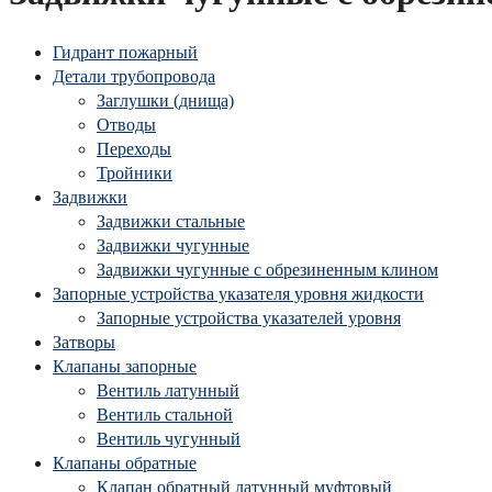
Гидрант пожарный
Детали трубопровода
Заглушки (днища)
Отводы
Переходы
Тройники
Задвижки
Задвижки стальные
Задвижки чугунные
Задвижки чугунные с обрезиненным клином
Запорные устройства указателя уровня жидкости
Запорные устройства указателей уровня
Затворы
Клапаны запорные
Вентиль латунный
Вентиль стальной
Вентиль чугунный
Клапаны обратные
Клапан обратный латунный муфтовый