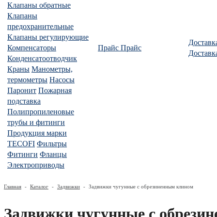
Клапаны обратные
Клапаны
предохранительные
Клапаны регулирующие
Доставк
Компенсаторы
Прайс
Прайс
Доставк
Конденсатоотводчик
Краны
Манометры,
термометры
Насосы
Паронит
Пожарная
подставка
Полипропиленовые
трубы и фитинги
Продукция марки
TECOFI
Фильтры
Фитинги
Фланцы
Электроприводы
Главная
-
Каталог
-
Задвижки
-
Задвижки чугунные с обрезиненным клином
Задвижки чугунные с обрези