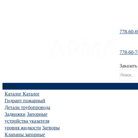
778-60-6
778-60-7
santeh-tranzit@mail.ru
Заказать
Меню
Каталог
Каталог
Гидрант пожарный
Детали трубопровода
Задвижки
Запорные
устройства указателя
уровня жидкости
Затворы
Клапаны запорные