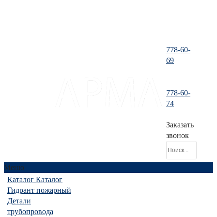
778-60-
69
778-60-
santeh-
74
tranzit@mail.ru
Заказать
звонок
Меню
Каталог
Каталог
Гидрант пожарный
Детали
трубопровода