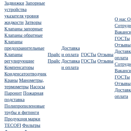
Задвижки
Запорные
устройства
указателя уровня
О нас
О
жидкости
Затворы
Сотруд
Клапаны запорные
Ваканс
Клапаны обратные
ГОСТы
Клапаны
Отзывы
предохранительные
Доставка
Доставк
Клапаны
Прайс
и оплата
ГОСТы
Отзывы
оплата
регулирующие
Прайс
Доставка
ГОСТы
Отзывы
Сотруд
Компенсаторы
и оплата
Ваканс
Конденсатоотводчик
ГОСТы
Краны
Манометры,
Отзывы
термометры
Насосы
Доставк
Паронит
Пожарная
оплата
подставка
Полипропиленовые
трубы и фитинги
Продукция марки
TECOFI
Фильтры