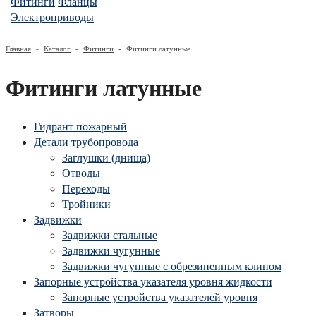
Фитинги
Фланцы
Электроприводы
Главная
-
Каталог
-
Фитинги
-
Фитинги латунные
Фитинги латунные
Гидрант пожарный
Детали трубопровода
Заглушки (днища)
Отводы
Переходы
Тройники
Задвижки
Задвижки стальные
Задвижки чугунные
Задвижки чугунные с обрезиненным клином
Запорные устройства указателя уровня жидкости
Запорные устройства указателей уровня
Затворы