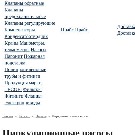
Клапаны обратные
Клапаны
предохранительные
Клапаны регулирующие
Доставк
Компенсаторы
Прайс
Прайс
Доставк
Конденсатоотводчик
Краны
Манометры,
термометры
Насосы
Паронит
Пожарная
подставка
Полипропиленовые
трубы и фитинги
Продукция марки
TECOFI
Фильтры
Фитинги
Фланцы
Электроприводы
Главная
-
Каталог
-
Насосы
-
Циркуляционные насосы
Циркуляционные насосы