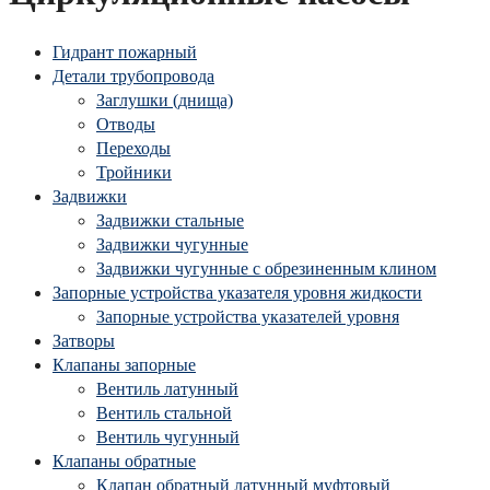
Гидрант пожарный
Детали трубопровода
Заглушки (днища)
Отводы
Переходы
Тройники
Задвижки
Задвижки стальные
Задвижки чугунные
Задвижки чугунные с обрезиненным клином
Запорные устройства указателя уровня жидкости
Запорные устройства указателей уровня
Затворы
Клапаны запорные
Вентиль латунный
Вентиль стальной
Вентиль чугунный
Клапаны обратные
Клапан обратный латунный муфтовый