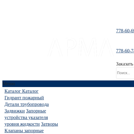
778-60-6
778-60-7
santeh-tranzit@mail.ru
Заказать
Меню
Каталог
Каталог
Гидрант пожарный
Детали трубопровода
Задвижки
Запорные
устройства указателя
уровня жидкости
Затворы
Клапаны запорные