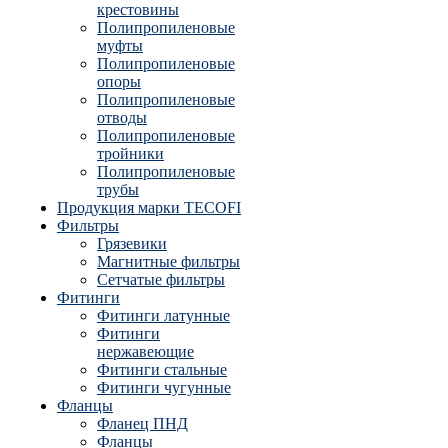
крестовины
Полипропиленовые
муфты
Полипропиленовые
опоры
Полипропиленовые
отводы
Полипропиленовые
тройники
Полипропиленовые
трубы
Продукция марки TECOFI
Фильтры
Грязевики
Магнитные фильтры
Сетчатые фильтры
Фитинги
Фитинги латунные
Фитинги
нержавеющие
Фитинги стальные
Фитинги чугунные
Фланцы
Фланец ПНД
Фланцы