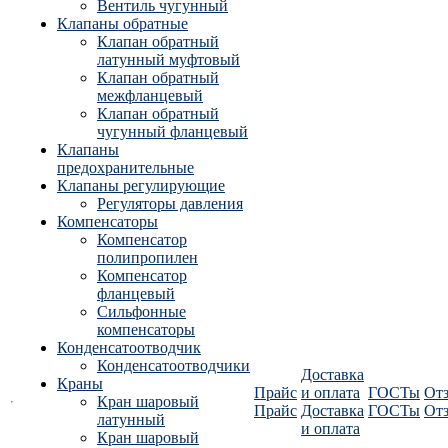
Вентиль чугунный
Клапаны обратные
Клапан обратный
латунный муфтовый
Клапан обратный
межфланцевый
Клапан обратный
чугунный фланцевый
Клапаны
предохранительные
Клапаны регулирующие
Регуляторы давления
Компенсаторы
Компенсатор
полипропилен
Компенсатор
фланцевый
Сильфонные
компенсаторы
Конденсатоотводчик
Конденсатоотводчики
Доставка
Краны
Прайс
и оплата
ГОСТы
От
Кран шаровый
Прайс
Доставка
ГОСТы
От
латунный
и оплата
Кран шаровый