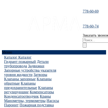
778-60-69
santeh-
778-60-74
tranzit@mail.ru
Заказать звоно
Меню
Каталог
Каталог
Гидрант пожарный
Детали
трубопровода
Задвижки
Запорные устройства указателя
уровня жидкости
Затворы
Клапаны запорные
Клапаны
обратные
Клапаны
предохранительные
Клапаны
регулирующие
Компенсаторы
Конденсатоотводчик
Краны
Манометры, термометры
Насосы
Паронит
Пожарная подставка