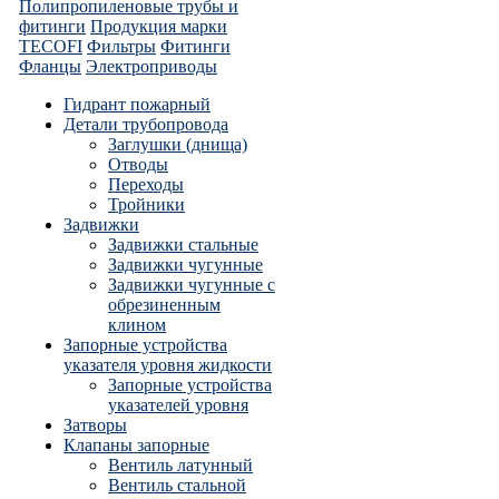
Полипропиленовые трубы и
фитинги
Продукция марки
TECOFI
Фильтры
Фитинги
Фланцы
Электроприводы
Гидрант пожарный
Детали трубопровода
Заглушки (днища)
Отводы
Переходы
Тройники
Задвижки
Задвижки стальные
Задвижки чугунные
Задвижки чугунные с
обрезиненным
клином
Запорные устройства
указателя уровня жидкости
Запорные устройства
указателей уровня
Затворы
Клапаны запорные
Вентиль латунный
Вентиль стальной