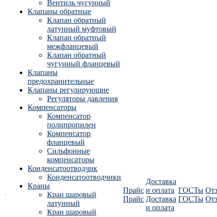
Вентиль чугунный
Клапаны обратные
Клапан обратный
латунный муфтовый
Клапан обратный
межфланцевый
Клапан обратный
чугунный фланцевый
Клапаны
предохранительные
Клапаны регулирующие
Регуляторы давления
Компенсаторы
Компенсатор
полипропилен
Компенсатор
фланцевый
Сильфонные
компенсаторы
Конденсатоотводчик
Конденсатоотводчики
Доставка
Краны
Прайс
и оплата
ГОСТы
От
Кран шаровый
Прайс
Доставка
ГОСТы
От
латунный
и оплата
Кран шаровый