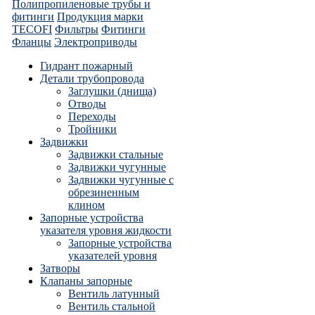
Полипропиленовые трубы и
фитинги
Продукция марки
TECOFI
Фильтры
Фитинги
Фланцы
Электроприводы
Гидрант пожарный
Детали трубопровода
Заглушки (днища)
Отводы
Переходы
Тройники
Задвижки
Задвижки стальные
Задвижки чугунные
Задвижки чугунные с
обрезиненным
клином
Запорные устройства
указателя уровня жидкости
Запорные устройства
указателей уровня
Затворы
Клапаны запорные
Вентиль латунный
Вентиль стальной