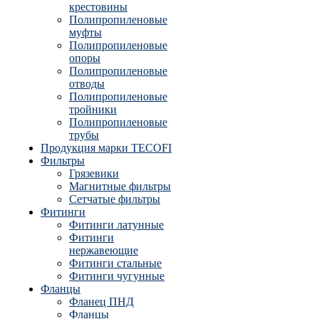
крестовины
Полипропиленовые
муфты
Полипропиленовые
опоры
Полипропиленовые
отводы
Полипропиленовые
тройники
Полипропиленовые
трубы
Продукция марки TECOFI
Фильтры
Грязевики
Магнитные фильтры
Сетчатые фильтры
Фитинги
Фитинги латунные
Фитинги
нержавеющие
Фитинги стальные
Фитинги чугунные
Фланцы
Фланец ПНД
Фланцы