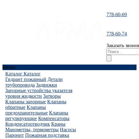
778-60-69
santeh-
778-60-74
tranzit@mail.ru
Заказать звоно
Меню
Каталог
Каталог
Гидрант пожарный
Детали
трубопровода
Задвижки
Запорные устройства указателя
уровня жидкости
Затворы
Клапаны запорные
Клапаны
обратные
Клапаны
предохранительные
Клапаны
регулирующие
Компенсаторы
Конденсатоотводчик
Краны
Манометры, термометры
Насосы
Паронит
Пожарная подставка