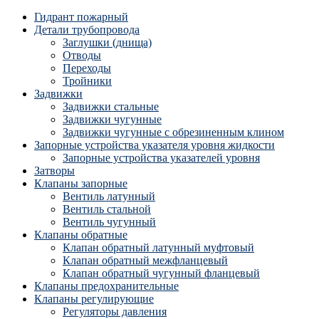
Гидрант пожарный
Детали трубопровода
Заглушки (днища)
Отводы
Переходы
Тройники
Задвижки
Задвижки стальные
Задвижки чугунные
Задвижки чугунные с обрезиненным клином
Запорные устройства указателя уровня жидкости
Запорные устройства указателей уровня
Затворы
Клапаны запорные
Вентиль латунный
Вентиль стальной
Вентиль чугунный
Клапаны обратные
Клапан обратный латунный муфтовый
Клапан обратный межфланцевый
Клапан обратный чугунный фланцевый
Клапаны предохранительные
Клапаны регулирующие
Регуляторы давления