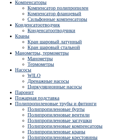
Компенсаторы
Компенсатор полипропилен
Компенсатор фланцевый
Сильфонные компенсаторы
Конденсатоотводчик
Конденсатоотводчики
Краны
Кран шаровый латунный
Кран шаровый стальной
Манометры, термометры
Манометры
Термометры
Насосы
WILO
Дренажные насосы
Циркуляционные насосы
Паронит
Пожарная подставка
Полипропиленовые трубы и фитинги
Полипропиленовые бурты
Полипропиленовые вентили
Полипропиленовые заглушки
Полипропиленовые компенсаторы
Полипропиленовые краны
Полипропиленовые крестовины