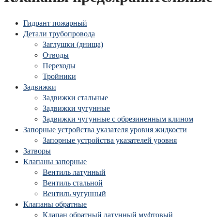
Гидрант пожарный
Детали трубопровода
Заглушки (днища)
Отводы
Переходы
Тройники
Задвижки
Задвижки стальные
Задвижки чугунные
Задвижки чугунные с обрезиненным клином
Запорные устройства указателя уровня жидкости
Запорные устройства указателей уровня
Затворы
Клапаны запорные
Вентиль латунный
Вентиль стальной
Вентиль чугунный
Клапаны обратные
Клапан обратный латунный муфтовый