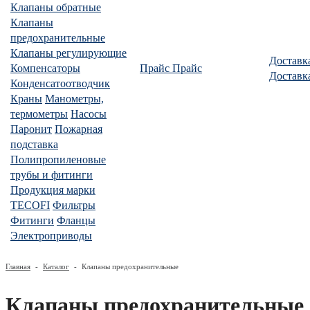
Клапаны обратные
Клапаны
предохранительные
Клапаны регулирующие
Доставк
Компенсаторы
Прайс
Прайс
Доставк
Конденсатоотводчик
Краны
Манометры,
термометры
Насосы
Паронит
Пожарная
подставка
Полипропиленовые
трубы и фитинги
Продукция марки
TECOFI
Фильтры
Фитинги
Фланцы
Электроприводы
Главная
-
Каталог
-
Клапаны предохранительные
Клапаны предохранительные