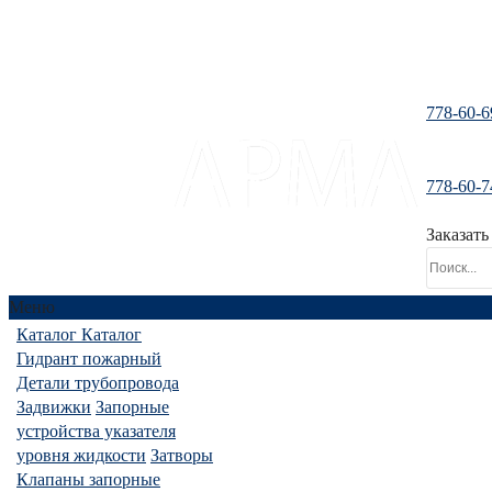
778-60-6
778-60-7
santeh-tranzit@mail.ru
Заказать
Меню
Каталог
Каталог
Гидрант пожарный
Детали трубопровода
Задвижки
Запорные
устройства указателя
уровня жидкости
Затворы
Клапаны запорные