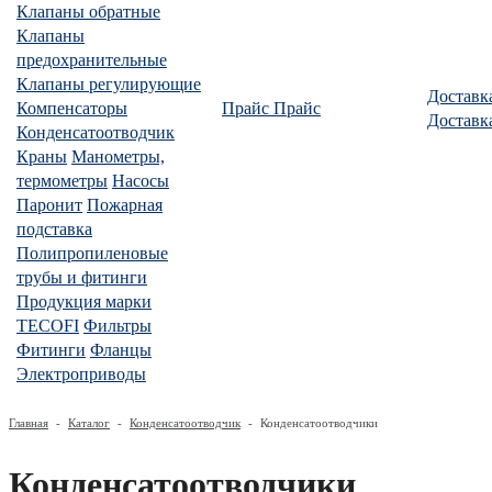
Клапаны обратные
Клапаны
предохранительные
Клапаны регулирующие
Доставк
Компенсаторы
Прайс
Прайс
Доставк
Конденсатоотводчик
Краны
Манометры,
термометры
Насосы
Паронит
Пожарная
подставка
Полипропиленовые
трубы и фитинги
Продукция марки
TECOFI
Фильтры
Фитинги
Фланцы
Электроприводы
Главная
-
Каталог
-
Конденсатоотводчик
-
Конденсатоотводчики
Конденсатоотводчики