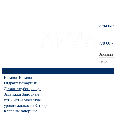
778-60-6
778-60-7
santeh-tranzit@mail.ru
Заказать
Меню
Каталог
Каталог
Гидрант пожарный
Детали трубопровода
Задвижки
Запорные
устройства указателя
уровня жидкости
Затворы
Клапаны запорные