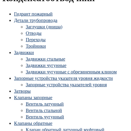
Гидрант пожарный
Детали трубопровода
Заглушки (днища)
Отводы
Переходы
Тройники
Задвижки
Задвижки стальные
Задвижки чугунные
Задвижки чугунные с обрезиненным клином
Запорные устройства указателя уровня жидкости
Запорные устройства указателей уровня
Затворы
Клапаны запорные
Вентиль латунный
Вентиль стальной
Вентиль чугунный
Клапаны обратные
Клапан обратный латунный муфтовый