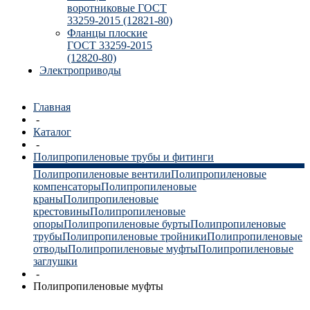
воротниковые ГОСТ
33259-2015 (12821-80)
Фланцы плоские
ГОСТ 33259-2015
(12820-80)
Электроприводы
Главная
-
Каталог
-
Полипропиленовые трубы и фитинги
Полипропиленовые вентили
Полипропиленовые
компенсаторы
Полипропиленовые
краны
Полипропиленовые
крестовины
Полипропиленовые
опоры
Полипропиленовые бурты
Полипропиленовые
трубы
Полипропиленовые тройники
Полипропиленовые
отводы
Полипропиленовые муфты
Полипропиленовые
заглушки
-
Полипропиленовые муфты