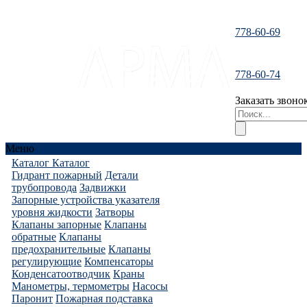
778-60-69
santeh-
778-60-74
tranzit@mail.ru
Заказать звоно
Меню
Каталог
Каталог
Гидрант пожарный
Детали
трубопровода
Задвижки
Запорные устройства указателя
уровня жидкости
Затворы
Клапаны запорные
Клапаны
обратные
Клапаны
предохранительные
Клапаны
регулирующие
Компенсаторы
Конденсатоотводчик
Краны
Манометры, термометры
Насосы
Паронит
Пожарная подставка