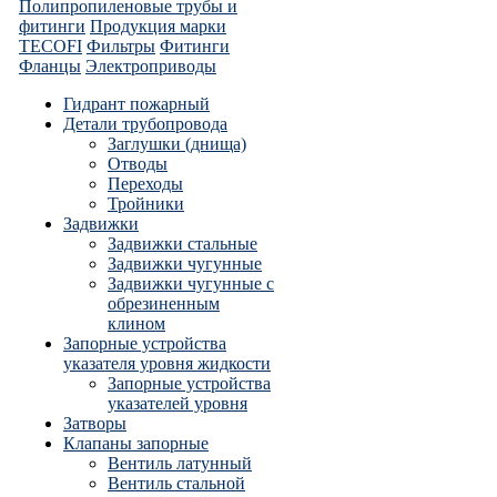
Полипропиленовые трубы и
фитинги
Продукция марки
TECOFI
Фильтры
Фитинги
Фланцы
Электроприводы
Гидрант пожарный
Детали трубопровода
Заглушки (днища)
Отводы
Переходы
Тройники
Задвижки
Задвижки стальные
Задвижки чугунные
Задвижки чугунные с
обрезиненным
клином
Запорные устройства
указателя уровня жидкости
Запорные устройства
указателей уровня
Затворы
Клапаны запорные
Вентиль латунный
Вентиль стальной