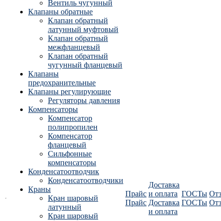
Вентиль чугунный
Клапаны обратные
Клапан обратный
латунный муфтовый
Клапан обратный
межфланцевый
Клапан обратный
чугунный фланцевый
Клапаны
предохранительные
Клапаны регулирующие
Регуляторы давления
Компенсаторы
Компенсатор
полипропилен
Компенсатор
фланцевый
Сильфонные
компенсаторы
Конденсатоотводчик
Конденсатоотводчики
Доставка
Краны
Прайс
и оплата
ГОСТы
От
Кран шаровый
Прайс
Доставка
ГОСТы
От
латунный
и оплата
Кран шаровый