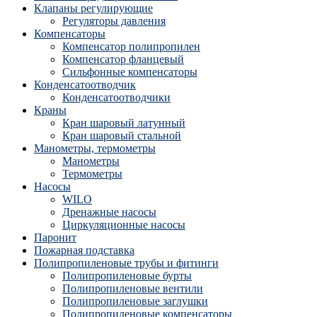
Клапаны регулирующие
Регуляторы давления
Компенсаторы
Компенсатор полипропилен
Компенсатор фланцевый
Сильфонные компенсаторы
Конденсатоотводчик
Конденсатоотводчики
Краны
Кран шаровый латунный
Кран шаровый стальной
Манометры, термометры
Манометры
Термометры
Насосы
WILO
Дренажные насосы
Циркуляционные насосы
Паронит
Пожарная подставка
Полипропиленовые трубы и фитинги
Полипропиленовые бурты
Полипропиленовые вентили
Полипропиленовые заглушки
Полипропиленовые компенсаторы