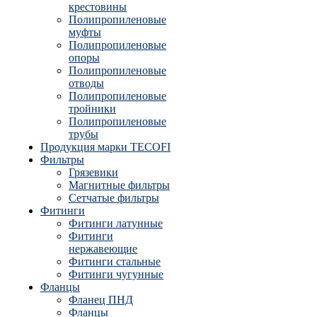
крестовины
Полипропиленовые
муфты
Полипропиленовые
опоры
Полипропиленовые
отводы
Полипропиленовые
тройники
Полипропиленовые
трубы
Продукция марки TECOFI
Фильтры
Грязевики
Магнитные фильтры
Сетчатые фильтры
Фитинги
Фитинги латунные
Фитинги
нержавеющие
Фитинги стальные
Фитинги чугунные
Фланцы
Фланец ПНД
Фланцы