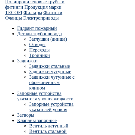
Полипропиленовые трубы и
фитинги
Продукция марки
TECOFI
Фильтры
Фитинги
Фланцы
Электроприводы
Гидрант пожарный
Детали трубопровода
Заглушки (днища)
Отводы
Переходы
Тройники
Задвижки
Задвижки стальные
Задвижки чугунные
Задвижки чугунные с
обрезиненным
клином
Запорные устройства
указателя уровня жидкости
Запорные устройства
указателей уровня
Затворы
Клапаны запорные
Вентиль латунный
Вентиль стальной