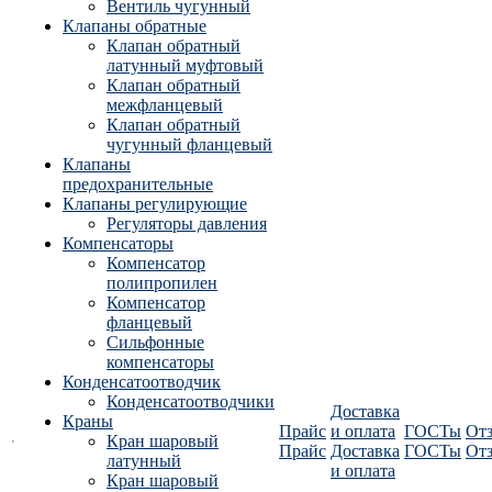
Вентиль чугунный
Клапаны обратные
Клапан обратный
латунный муфтовый
Клапан обратный
межфланцевый
Клапан обратный
чугунный фланцевый
Клапаны
предохранительные
Клапаны регулирующие
Регуляторы давления
Компенсаторы
Компенсатор
полипропилен
Компенсатор
фланцевый
Сильфонные
компенсаторы
Конденсатоотводчик
Конденсатоотводчики
Доставка
Краны
Прайс
и оплата
ГОСТы
От
Кран шаровый
Прайс
Доставка
ГОСТы
От
латунный
и оплата
Кран шаровый