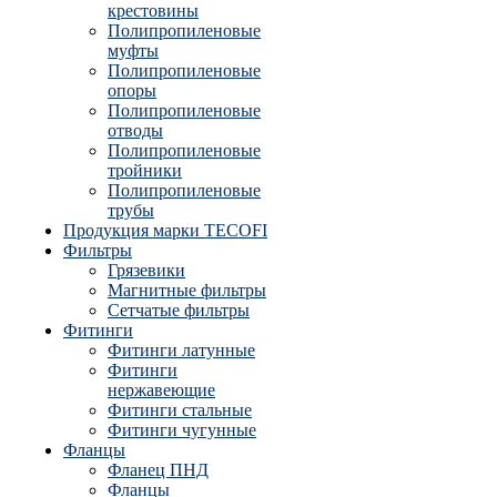
крестовины
Полипропиленовые
муфты
Полипропиленовые
опоры
Полипропиленовые
отводы
Полипропиленовые
тройники
Полипропиленовые
трубы
Продукция марки TECOFI
Фильтры
Грязевики
Магнитные фильтры
Сетчатые фильтры
Фитинги
Фитинги латунные
Фитинги
нержавеющие
Фитинги стальные
Фитинги чугунные
Фланцы
Фланец ПНД
Фланцы