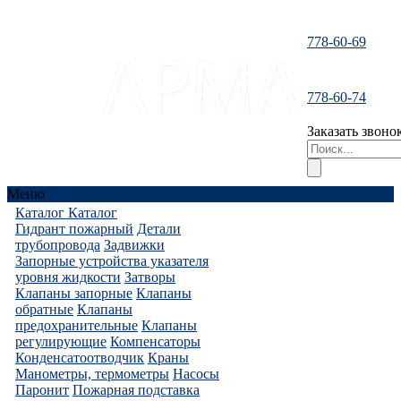
778-60-69
santeh-
778-60-74
tranzit@mail.ru
Заказать звоно
Меню
Каталог
Каталог
Гидрант пожарный
Детали
трубопровода
Задвижки
Запорные устройства указателя
уровня жидкости
Затворы
Клапаны запорные
Клапаны
обратные
Клапаны
предохранительные
Клапаны
регулирующие
Компенсаторы
Конденсатоотводчик
Краны
Манометры, термометры
Насосы
Паронит
Пожарная подставка