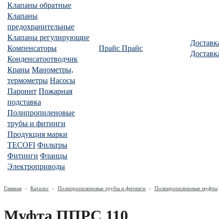
Клапаны обратные
Клапаны
предохранительные
Клапаны регулирующие
Доставк
Компенсаторы
Прайс
Прайс
Доставк
Конденсатоотводчик
Краны
Манометры,
термометры
Насосы
Паронит
Пожарная
подставка
Полипропиленовые
трубы и фитинги
Продукция марки
TECOFI
Фильтры
Фитинги
Фланцы
Электроприводы
Главная
-
Каталог
-
Полипропиленовые трубы и фитинги
-
Полипропиленовые муфты
Муфта ППРС 110