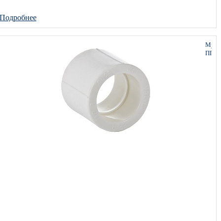
Подробнее
Муфт
ППР
63