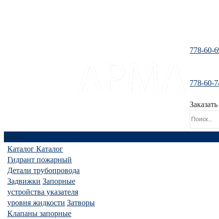
778-60-6
778-60-7
santeh-tranzit@mail.ru
Заказать
Меню
Каталог
Каталог
Гидрант пожарный
Детали трубопровода
Задвижки
Запорные
устройства указателя
уровня жидкости
Затворы
Клапаны запорные