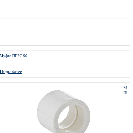
Муфта ППРС 90
Подробнее
Муфт
ППР
40