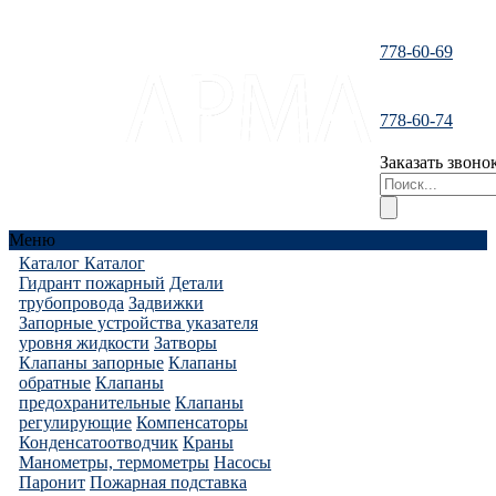
778-60-69
santeh-
778-60-74
tranzit@mail.ru
Заказать звоно
Меню
Каталог
Каталог
Гидрант пожарный
Детали
трубопровода
Задвижки
Запорные устройства указателя
уровня жидкости
Затворы
Клапаны запорные
Клапаны
обратные
Клапаны
предохранительные
Клапаны
регулирующие
Компенсаторы
Конденсатоотводчик
Краны
Манометры, термометры
Насосы
Паронит
Пожарная подставка