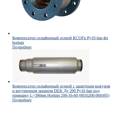
Компенсатор сильфонный осевой КСОFp Ру10 бар фл
hortum
Подробнее
Компенсатор сильфонный осевой с защитным кожухом
и внутренним экраном DEK Ду 200 Ру16 бар под
приварку L=390мм Hortum 200-16-60 (0010200-060/t95)
Подробнее