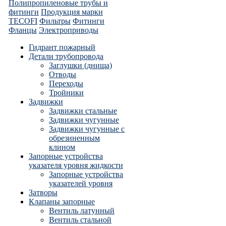
Полипропиленовые трубы и
фитинги
Продукция марки
TECOFI
Фильтры
Фитинги
Фланцы
Электроприводы
Гидрант пожарный
Детали трубопровода
Заглушки (днища)
Отводы
Переходы
Тройники
Задвижки
Задвижки стальные
Задвижки чугунные
Задвижки чугунные с
обрезиненным
клином
Запорные устройства
указателя уровня жидкости
Запорные устройства
указателей уровня
Затворы
Клапаны запорные
Вентиль латунный
Вентиль стальной