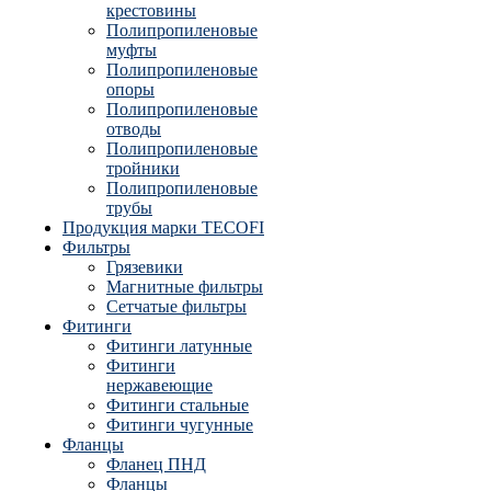
крестовины
Полипропиленовые
муфты
Полипропиленовые
опоры
Полипропиленовые
отводы
Полипропиленовые
тройники
Полипропиленовые
трубы
Продукция марки TECOFI
Фильтры
Грязевики
Магнитные фильтры
Сетчатые фильтры
Фитинги
Фитинги латунные
Фитинги
нержавеющие
Фитинги стальные
Фитинги чугунные
Фланцы
Фланец ПНД
Фланцы