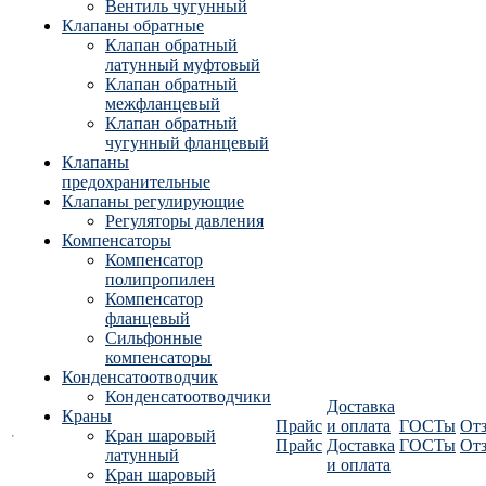
Вентиль чугунный
Клапаны обратные
Клапан обратный
латунный муфтовый
Клапан обратный
межфланцевый
Клапан обратный
чугунный фланцевый
Клапаны
предохранительные
Клапаны регулирующие
Регуляторы давления
Компенсаторы
Компенсатор
полипропилен
Компенсатор
фланцевый
Сильфонные
компенсаторы
Конденсатоотводчик
Конденсатоотводчики
Доставка
Краны
Прайс
и оплата
ГОСТы
От
Кран шаровый
Прайс
Доставка
ГОСТы
От
латунный
и оплата
Кран шаровый