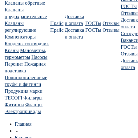
Клапаны обратные
ГОСТы
Клапаны
Отзывы
предохранительные
Доставка
Доставк
Клапаны
Прайс
и оплата
ГОСТы
Отзывы
оплата
регулирующие
Прайс
Доставка
ГОСТы
Отзывы
Сотруд
Компенсаторы
и оплата
Ваканс
Конденсатоотводчик
ГОСТы
Краны
Манометры,
Отзывы
термометры
Насосы
Доставк
Паронит
Пожарная
оплата
подставка
Полипропиленовые
трубы и фитинги
Продукция марки
TECOFI
Фильтры
Фитинги
Фланцы
Электроприводы
Главная
-
Каталог