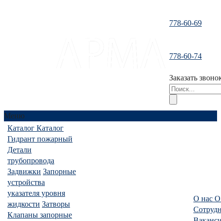
778-60-69
778-60-74
santeh-
tranzit@mail.ru
Заказать звоно
Меню
Каталог
Каталог
Гидрант пожарный
Детали
трубопровода
Задвижки
Запорные
устройства
указателя уровня
О нас
О
жидкости
Затворы
Сотруд
Клапаны запорные
Ваканс