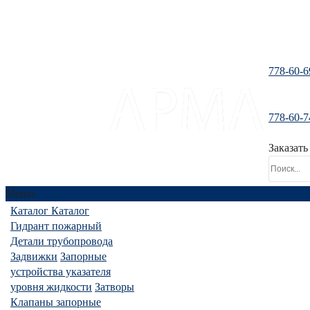
778-60-6
778-60-7
santeh-tranzit@mail.ru
Заказать
Меню
Каталог
Каталог
Гидрант пожарный
Детали трубопровода
Задвижки
Запорные
устройства указателя
уровня жидкости
Затворы
Клапаны запорные