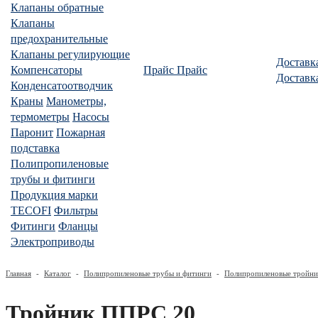
Клапаны обратные
Клапаны
предохранительные
Клапаны регулирующие
Доставк
Компенсаторы
Прайс
Прайс
Доставк
Конденсатоотводчик
Краны
Манометры,
термометры
Насосы
Паронит
Пожарная
подставка
Полипропиленовые
трубы и фитинги
Продукция марки
TECOFI
Фильтры
Фитинги
Фланцы
Электроприводы
Главная
-
Каталог
-
Полипропиленовые трубы и фитинги
-
Полипропиленовые тройни
Тройник ППРС 20