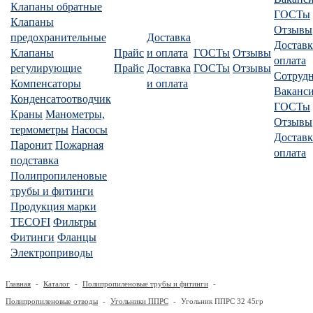
Клапаны обратные
ГОСТы
Клапаны
Отзывы
предохранительные
Доставка
Доставк
Клапаны
Прайс
и оплата
ГОСТы
Отзывы
оплата
регулирующие
Прайс
Доставка
ГОСТы
Отзывы
Сотруд
Компенсаторы
и оплата
Ваканс
Конденсатоотводчик
ГОСТы
Краны
Манометры,
Отзывы
термометры
Насосы
Доставк
Паронит
Пожарная
оплата
подставка
Полипропиленовые
трубы и фитинги
Продукция марки
TECOFI
Фильтры
Фитинги
Фланцы
Электроприводы
Главная
-
Каталог
-
Полипропиленовые трубы и фитинги
-
Полипропиленовые отводы
-
Угольники ППРС
-
Угольник ППРС 32 45гр