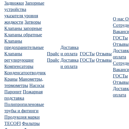
Задвижки
Запорные
устройства
указателя уровня
О нас
О
жидкости
Затворы
Сотруд
Клапаны запорные
Ваканс
Клапаны обратные
ГОСТы
Клапаны
Отзывы
предохранительные
Доставка
Доставк
Клапаны
Прайс
и оплата
ГОСТы
Отзывы
оплата
регулирующие
Прайс
Доставка
ГОСТы
Отзывы
Сотруд
Компенсаторы
и оплата
Ваканс
Конденсатоотводчик
ГОСТы
Краны
Манометры,
Отзывы
термометры
Насосы
Доставк
Паронит
Пожарная
оплата
подставка
Полипропиленовые
трубы и фитинги
Продукция марки
TECOFI
Фильтры