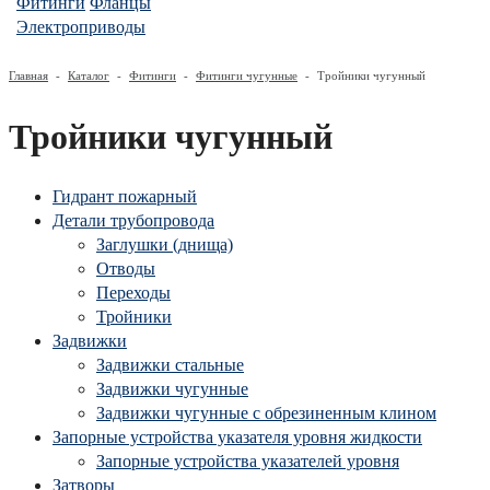
Фитинги
Фланцы
Электроприводы
Главная
-
Каталог
-
Фитинги
-
Фитинги чугунные
-
Тройники чугунный
Тройники чугунный
Гидрант пожарный
Детали трубопровода
Заглушки (днища)
Отводы
Переходы
Тройники
Задвижки
Задвижки стальные
Задвижки чугунные
Задвижки чугунные с обрезиненным клином
Запорные устройства указателя уровня жидкости
Запорные устройства указателей уровня
Затворы