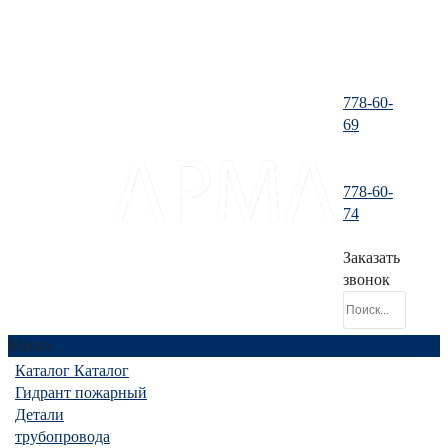
778-60-
69
778-60-
santeh-
74
tranzit@mail.ru
Заказать
звонок
Меню
Каталог
Каталог
Гидрант пожарный
Детали
трубопровода