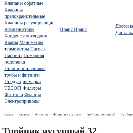
Клапаны обратные
Клапаны
предохранительные
Клапаны регулирующие
Доставк
Компенсаторы
Прайс
Прайс
Доставк
Конденсатоотводчик
Краны
Манометры,
термометры
Насосы
Паронит
Пожарная
подставка
Полипропиленовые
трубы и фитинги
Продукция марки
TECOFI
Фильтры
Фитинги
Фланцы
Электроприводы
Главная
-
Каталог
-
Фитинги
-
Фитинги чугунные
-
Тройники чугунный
-
Тройник
Тройник чугунный 32