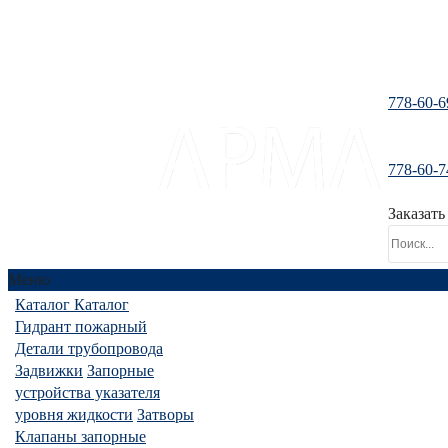
778-60-6
778-60-7
santeh-tranzit@mail.ru
Заказать
Меню
Каталог
Каталог
Гидрант пожарный
Детали трубопровода
Задвижки
Запорные
устройства указателя
уровня жидкости
Затворы
Клапаны запорные