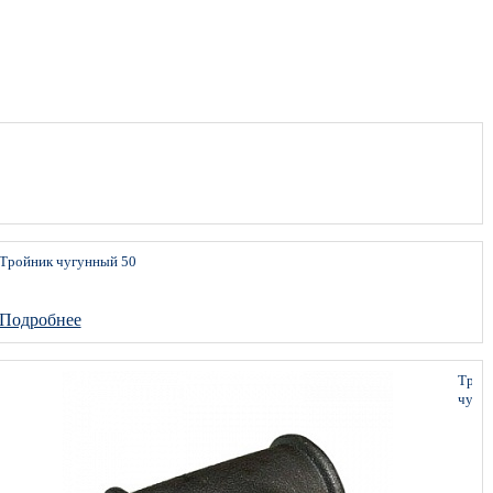
Тройник чугунный 50
Подробнее
Трой
чугу
15