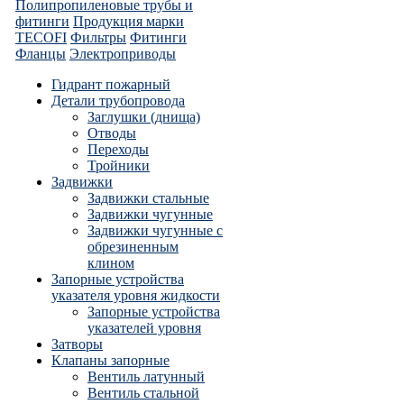
Полипропиленовые трубы и
фитинги
Продукция марки
TECOFI
Фильтры
Фитинги
Фланцы
Электроприводы
Гидрант пожарный
Детали трубопровода
Заглушки (днища)
Отводы
Переходы
Тройники
Задвижки
Задвижки стальные
Задвижки чугунные
Задвижки чугунные с
обрезиненным
клином
Запорные устройства
указателя уровня жидкости
Запорные устройства
указателей уровня
Затворы
Клапаны запорные
Вентиль латунный
Вентиль стальной