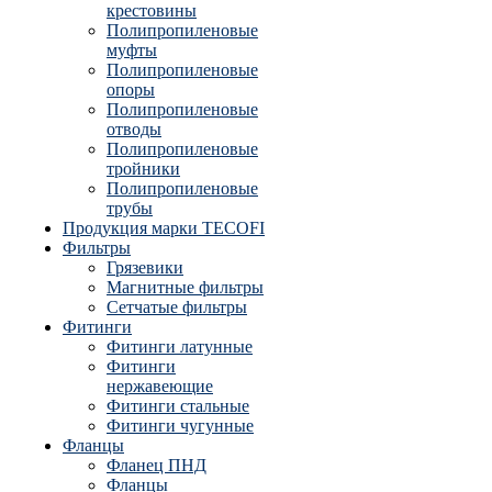
крестовины
Полипропиленовые
муфты
Полипропиленовые
опоры
Полипропиленовые
отводы
Полипропиленовые
тройники
Полипропиленовые
трубы
Продукция марки TECOFI
Фильтры
Грязевики
Магнитные фильтры
Сетчатые фильтры
Фитинги
Фитинги латунные
Фитинги
нержавеющие
Фитинги стальные
Фитинги чугунные
Фланцы
Фланец ПНД
Фланцы