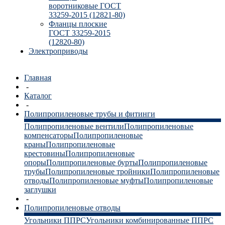
воротниковые ГОСТ
33259-2015 (12821-80)
Фланцы плоские
ГОСТ 33259-2015
(12820-80)
Электроприводы
Главная
-
Каталог
-
Полипропиленовые трубы и фитинги
Полипропиленовые вентили
Полипропиленовые
компенсаторы
Полипропиленовые
краны
Полипропиленовые
крестовины
Полипропиленовые
опоры
Полипропиленовые бурты
Полипропиленовые
трубы
Полипропиленовые тройники
Полипропиленовые
отводы
Полипропиленовые муфты
Полипропиленовые
заглушки
-
Полипропиленовые отводы
Угольники ППРС
Угольники комбинированные ППРС