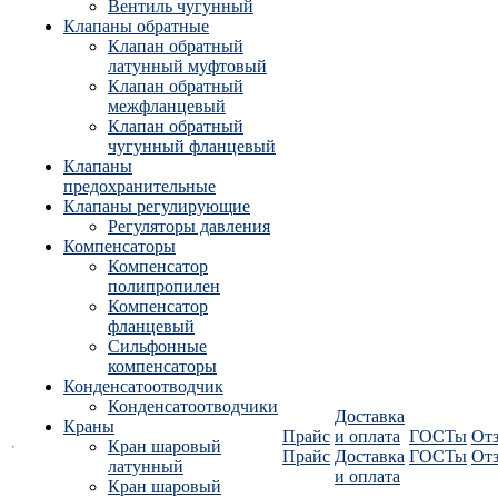
Вентиль чугунный
Клапаны обратные
Клапан обратный
латунный муфтовый
Клапан обратный
межфланцевый
Клапан обратный
чугунный фланцевый
Клапаны
предохранительные
Клапаны регулирующие
Регуляторы давления
Компенсаторы
Компенсатор
полипропилен
Компенсатор
фланцевый
Сильфонные
компенсаторы
Конденсатоотводчик
Конденсатоотводчики
Доставка
Краны
Прайс
и оплата
ГОСТы
От
Кран шаровый
Прайс
Доставка
ГОСТы
От
латунный
и оплата
Кран шаровый