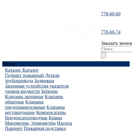
778-60-69
santeh-
778-60-74
tranzit@mail.ru
Заказать звоно
Меню
Каталог
Каталог
Гидрант пожарный
Детали
трубопровода
Задвижки
Запорные устройства указателя
уровня жидкости
Затворы
Клапаны запорные
Клапаны
обратные
Клапаны
предохранительные
Клапаны
регулирующие
Компенсаторы
Конденсатоотводчик
Краны
Манометры, термометры
Насосы
Паронит
Пожарная подставка