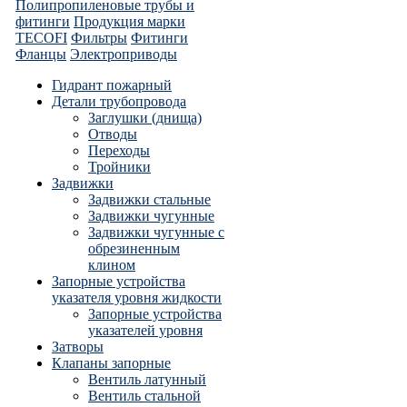
Полипропиленовые трубы и
фитинги
Продукция марки
TECOFI
Фильтры
Фитинги
Фланцы
Электроприводы
Гидрант пожарный
Детали трубопровода
Заглушки (днища)
Отводы
Переходы
Тройники
Задвижки
Задвижки стальные
Задвижки чугунные
Задвижки чугунные с
обрезиненным
клином
Запорные устройства
указателя уровня жидкости
Запорные устройства
указателей уровня
Затворы
Клапаны запорные
Вентиль латунный
Вентиль стальной