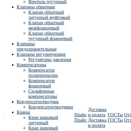
Вентиль чугунный
Клапаны обратные
Клапан обратный
латунный муфтовый
Клапан обратный
межфланцевый
Клапан обратный
чугунный фланцевый
Клапаны
предохранительные
Клапаны регулирующие
Регуляторы давления
Компенсаторы
Компенсатор
полипропилен
Компенсатор
фланцевый
Сильфонные
компенсаторы
Конденсатоотводчик
Конденсатоотводчики
Доставка
Краны
Прайс
и оплата
ГОСТы
От
Кран шаровый
Прайс
Доставка
ГОСТы
От
латунный
и оплата
Кран шаровый