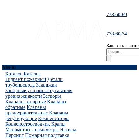
778-60-69
santeh-
778-60-74
tranzit@mail.ru
Заказать звоно
Меню
Каталог
Каталог
Гидрант пожарный
Детали
трубопровода
Задвижки
Запорные устройства указателя
уровня жидкости
Затворы
Клапаны запорные
Клапаны
обратные
Клапаны
предохранительные
Клапаны
регулирующие
Компенсаторы
Конденсатоотводчик
Краны
Манометры, термометры
Насосы
Паронит
Пожарная подставка