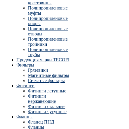
крестовины
Полипропиленовые
муфты
Полипропиленовые
опоры
Полипропиленовые
отводы
Полипропиленовые
тройники
Полипропиленовые
трубы
Продукция марки TECOFI
Фильтры
Грязевики
Магнитные фильтры
Сетчатые фильтры
Фитинги
Фитинги латунные
Фитинги
нержавеющие
Фитинги стальные
Фитинги чугунные
Фланцы
Фланец ПНД
Фланцы