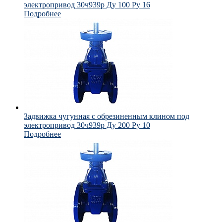
электропривод 30ч939р Ду 100 Ру 16
Подробнее
Задвижка чугунная с обрезиненным клином под
электропривод 30ч939р Ду 200 Ру 10
Подробнее