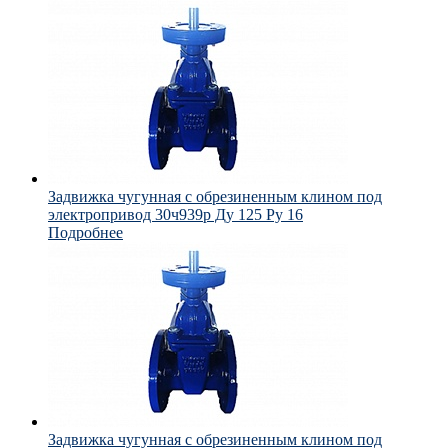
Задвижка чугунная с обрезиненным клином под
электропривод 30ч939р Ду 125 Ру 16
Подробнее
Задвижка чугунная с обрезиненным клином под