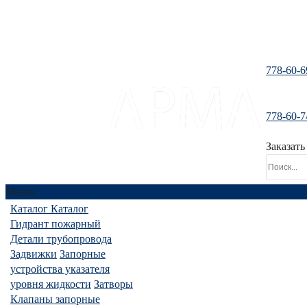
778-60-6
778-60-7
santeh-tranzit@mail.ru
Заказать
Меню
Каталог
Каталог
Гидрант пожарный
Детали трубопровода
Задвижки
Запорные
устройства указателя
уровня жидкости
Затворы
Клапаны запорные