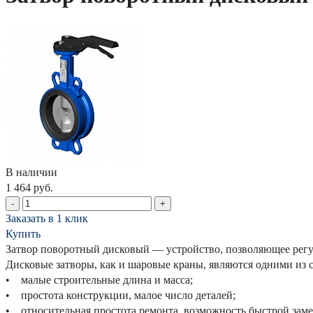
В наличии
1 464 руб.
-
+
Заказать в 1 клик
Купить
Затвор поворотный дисковый — устройство, позволяющее регу
Дисковые затворы, как и шаровые краны, являются одними из
• малые строительные длина и масса;
• простота конструкции, малое число деталей;
• относительная простота ремонта, возможность быстрой зам