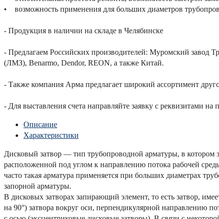
• возможность применения для больших диаметров трубопров
- Продукция в наличии на складе в Челябинске
- Предлагаем Российских производителей: Муромский завод Т
(ЛМЗ), Benarmo, Dendor, REON, а также Китай.
- Также компания Арма предлагает широкий ассортимент друго
- Для выставления счета направляйте заявку с реквизитами на 
Описание
Характеристики
Дисковый затвор — тип трубопроводной арматуры, в котором 
расположенной под углом к направлению потока рабочей сред
часто такая арматура применяется при больших диаметрах труб
запорной арматуры.
В дисковых затворах запирающий элемент, то есть затвор, имее
на 90°) затвора вокруг оси, перпендикулярной направлению пот
с осью (эксцентриковые дисковые затворы). В связи с некоторо