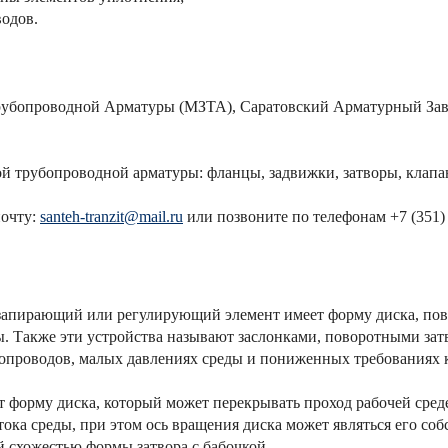
одов.
рубопроводной Арматуры (МЗТА), Саратовский Арматурный Заво
й трубопроводной арматуры: фланцы, задвижки, затворы, клапан
почту:
santeh-tranzit@mail.ru
или позвоните по телефонам +7 (351) 7
запирающий или регулирующий элемент имеет форму диска, пов
ы. Также эти устройства называют заслонками, поворотными за
опроводов, малых давлениях среды и пониженных требованиях к 
т форму диска, который может перекрывать проход рабочей среде
ока среды, при этом ось вращения диска может являться его соб
й схожестью формы затвора с бабочкой.