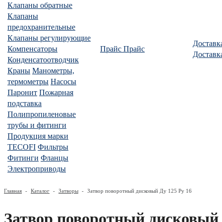
Клапаны обратные
Клапаны
предохранительные
Клапаны регулирующие
Доставк
Компенсаторы
Прайс
Прайс
Доставк
Конденсатоотводчик
Краны
Манометры,
термометры
Насосы
Паронит
Пожарная
подставка
Полипропиленовые
трубы и фитинги
Продукция марки
TECOFI
Фильтры
Фитинги
Фланцы
Электроприводы
Главная
-
Каталог
-
Затворы
-
Затвор поворотный дисковый Ду 125 Ру 16
Затвор поворотный дисковый 