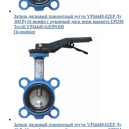
Затвор дисковый поворотный чугун VPI4449-02EP Ду
300 Ру16 межфл с рукояткой диск нерж манжета EPDM
Tecofi VPI4449-02EP0300
Подробнее
Затвор дисковый поворотный чугун VPI4449-02EP Ду