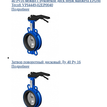
40 Ру16 межфл с рукояткой диск нерж манжета EPDM
Tecofi VPI4449-02EP0040
Подробнее
Затвор поворотный дисковый Ду 40 Ру 16
Подробнее