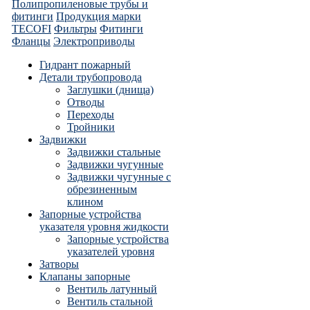
Полипропиленовые трубы и
фитинги
Продукция марки
TECOFI
Фильтры
Фитинги
Фланцы
Электроприводы
Гидрант пожарный
Детали трубопровода
Заглушки (днища)
Отводы
Переходы
Тройники
Задвижки
Задвижки стальные
Задвижки чугунные
Задвижки чугунные с
обрезиненным
клином
Запорные устройства
указателя уровня жидкости
Запорные устройства
указателей уровня
Затворы
Клапаны запорные
Вентиль латунный
Вентиль стальной