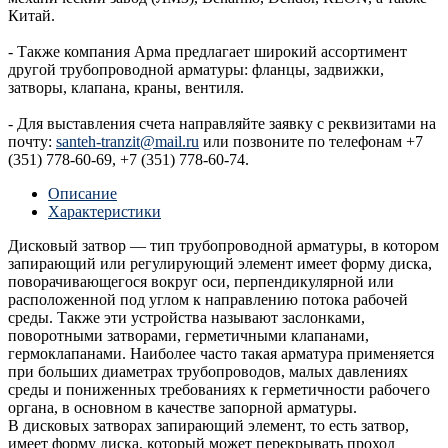
Китай.
- Также компания Арма предлагает широкий ассортимент
другой трубопроводной арматуры: фланцы, задвижки,
затворы, клапана, краны, вентиля.
- Для выставления счета направляйте заявку с реквизитами на
почту:
santeh-tranzit@mail.ru
или позвоните по телефонам +7
(351) 778-60-69, +7 (351) 778-60-74.
Описание
Характеристики
Дисковый затвор — тип трубопроводной арматуры, в котором
запирающий или регулирующий элемент имеет форму диска,
поворачивающегося вокруг оси, перпендикулярной или
расположенной под углом к направлению потока рабочей
среды. Также эти устройства называют заслонками,
поворотными затворами, герметичными клапанами,
гермоклапанами. Наиболее часто такая арматура применяется
при больших диаметрах трубопроводов, малых давлениях
среды и пониженных требованиях к герметичности рабочего
органа, в основном в качестве запорной арматуры.
В дисковых затворах запирающий элемент, то есть затвор,
имеет форму диска, который может перекрывать проход