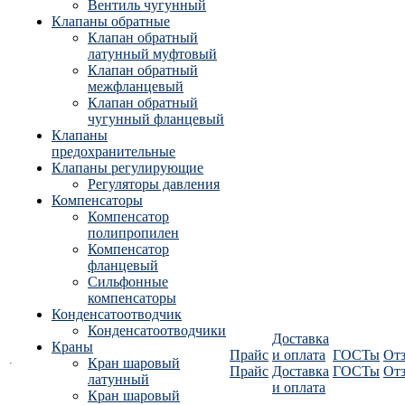
Вентиль чугунный
Клапаны обратные
Клапан обратный
латунный муфтовый
Клапан обратный
межфланцевый
Клапан обратный
чугунный фланцевый
Клапаны
предохранительные
Клапаны регулирующие
Регуляторы давления
Компенсаторы
Компенсатор
полипропилен
Компенсатор
фланцевый
Сильфонные
компенсаторы
Конденсатоотводчик
Конденсатоотводчики
Доставка
Краны
Прайс
и оплата
ГОСТы
От
Кран шаровый
Прайс
Доставка
ГОСТы
От
латунный
и оплата
Кран шаровый