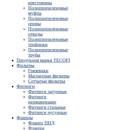
крестовины
Полипропиленовые
муфты
Полипропиленовые
опоры
Полипропиленовые
отводы
Полипропиленовые
тройники
Полипропиленовые
трубы
Продукция марки TECOFI
Фильтры
Грязевики
Магнитные фильтры
Сетчатые фильтры
Фитинги
Фитинги латунные
Фитинги
нержавеющие
Фитинги стальные
Фитинги чугунные
Фланцы
Фланец ПНД
Фланцы