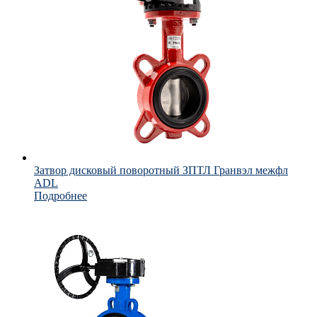
Затвор дисковый поворотный ЗПТЛ Гранвэл межфл
ADL
Подробнее