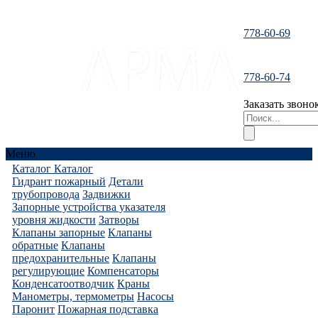
778-60-69
santeh-
778-60-74
tranzit@mail.ru
Заказать звоно
Меню
Каталог
Каталог
Гидрант пожарный
Детали
трубопровода
Задвижки
Запорные устройства указателя
уровня жидкости
Затворы
Клапаны запорные
Клапаны
обратные
Клапаны
предохранительные
Клапаны
регулирующие
Компенсаторы
Конденсатоотводчик
Краны
Манометры, термометры
Насосы
Паронит
Пожарная подставка