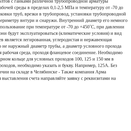
лтов с гайками различной трубопроводной арматуры
бочей среды в пределах 0,1-2,5 МПа и температуру от -70 до
ковки труб, врезки в трубопровод, установки трубопроводной
 периметру внтури и снаружи. Внутренний диаметр его немного
ользование при температуре от -70 до +450˚С, при давлении
они будут эксплуатироваться (климатические условия) и вид
цев является легированная, углеродистая и нержавеющая
то не наружный диаметр трубы, а диаметр условного прохода
я рабочая среда, проходя фланцевое соединение. Необходимо
рном кольце для условных проходов 100, 125 и 150 мм в
оходов, необходимо указать и букву. Например, 125А. Без
ичии на складе в Челябинске - Также компания Арма
 выставления счета направляйте заявку с реквизитами на