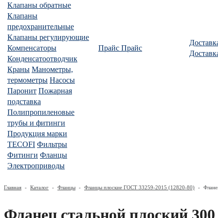
Клапаны обратные
Клапаны
предохранительные
Клапаны регулирующие
Доставк
Компенсаторы
Прайс
Прайс
Доставк
Конденсатоотводчик
Краны
Манометры,
термометры
Насосы
Паронит
Пожарная
подставка
Полипропиленовые
трубы и фитинги
Продукция марки
TECOFI
Фильтры
Фитинги
Фланцы
Электроприводы
Главная
-
Каталог
-
Фланцы
-
Фланцы плоские ГОСТ 33259-2015 (12820-80)
-
Флане
Фланец стальной плоский 300 