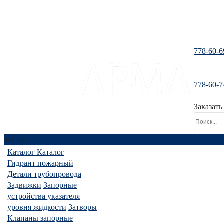
778-60-6
778-60-7
santeh-tranzit@mail.ru
Заказать
Меню
Каталог
Каталог
Гидрант пожарный
Детали трубопровода
Задвижки
Запорные
устройства указателя
уровня жидкости
Затворы
Клапаны запорные