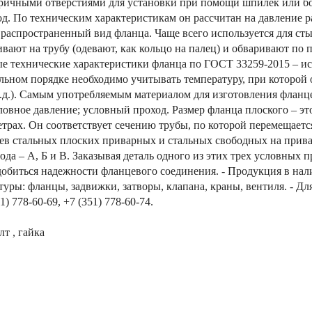
ричными отверстиями для установки при помощи шпилек или бо
од. По техническим характеристикам он рассчитан на давление ра
аспространенный вид фланца. Чаще всего используется для сты
ивают на трубу (одевают, как кольцо на палец) и обваривают по
ые технические характеристики фланца по ГОСТ 33259-2015 – исп
ельном порядке необходимо учитывать температуру, при которой 
и т.д.). Самым употребляемым материалом для изготовления флан
ловное давление; условный проход. Размер фланца плоского – э
трах. Он соответствует сечению трубы, по которой перемещаетс
цев стальных плоских приварных и стальных свободных на прива
 – А, Б и В. Заказывая деталь одного из этих трех условных пр
обиться надежности фланцевого соединения. - Продукция в нал
ры: фланцы, задвижки, затворы, клапана, краны, вентиля. - Для
) 778-60-69, +7 (351) 778-60-74.
т , гайка