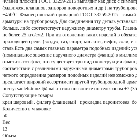
Фланец плоский ГОСТ 33259-2015 выглядит как диск с симмет
(задвижек, клапанов, затворов поворотных и др.) на трубопров
+450˚С. Фланец плоский приварной ГОСТ 33259-2015 – самый р
арматуры на трубопровод. Для соединения эту деталь устанавл
больше, либо соответствует наружнему диаметру трубы. Главн
не более 25 кгс/см2. При изготовлении таких изделий в обязат
проходящей среды (воздух, газ, спирт, кислоты, нефть, соли, 
сталь.Есть два самых главных параметра подобных изделий: ус
(номинальное значение наружного диаметра фланца) в миллиме
отметить тот факт, что существует три вида конструкции флан
соответствии с различными наружными диаметрами трубопровода
четкого определения размеров подобных изделий невозможно д
предлагает широкий ассортимент другой трубопроводной армату
почту: santeh-tranzit@mail.ru или позвоните по телефонам +7 (351
Сопутствующие товары
кран шаровый , фильтр фланцевый , прокладка паронитовая, бол
Количество в упаковке
50
Вес
13
Объем