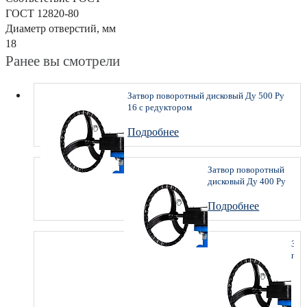
ГОСТ 12820-80
Диаметр отверстий, мм
18
Ранее вы смотрели
Затвор поворотный дисковый Ду 500 Ру
16 с редуктором
Подробнее
Затвор поворотный
дисковый Ду 400 Ру
16 с редуктором
Подробнее
Зат
пов
дис
Ду
350
Ру