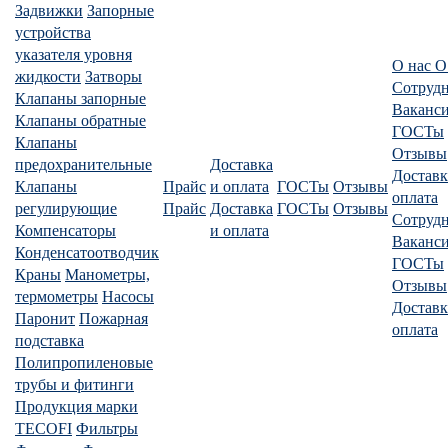
Задвижки
Запорные
устройства
указателя уровня
О нас
О
жидкости
Затворы
Сотруд
Клапаны запорные
Ваканс
Клапаны обратные
ГОСТы
Клапаны
Отзывы
предохранительные
Доставка
Доставк
Клапаны
Прайс
и оплата
ГОСТы
Отзывы
оплата
регулирующие
Прайс
Доставка
ГОСТы
Отзывы
Сотруд
Компенсаторы
и оплата
Ваканс
Конденсатоотводчик
ГОСТы
Краны
Манометры,
Отзывы
термометры
Насосы
Доставк
Паронит
Пожарная
оплата
подставка
Полипропиленовые
трубы и фитинги
Продукция марки
TECOFI
Фильтры