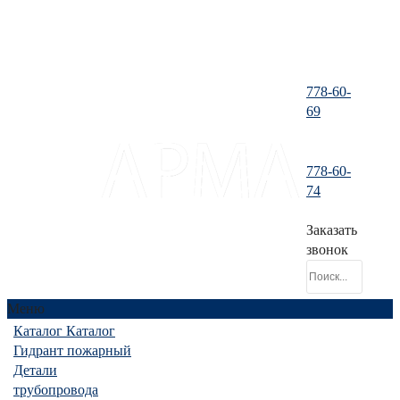
778-60-
69
778-60-
santeh-
74
tranzit@mail.ru
Заказать
звонок
Меню
Каталог
Каталог
Гидрант пожарный
Детали
трубопровода