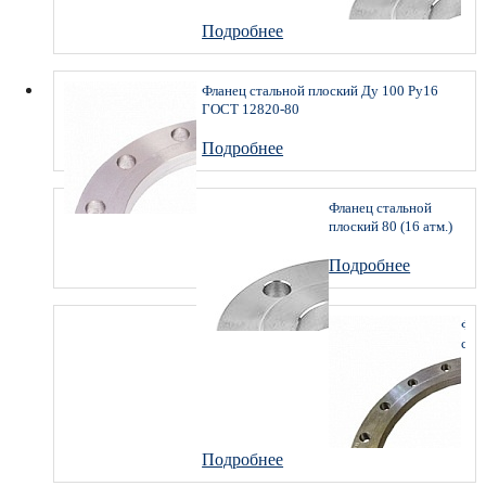
имп
ГО
Подробнее
332
201
Фланец стальной плоский Ду 100 Ру16
ГОСТ 12820-80
Подробнее
Фланец стальной
плоский 80 (16 атм.)
имп. ГОСТ 33259-
2015
Подробнее
Фла
ста
пло
600
(10
атм.
ГО
332
Подробнее
201