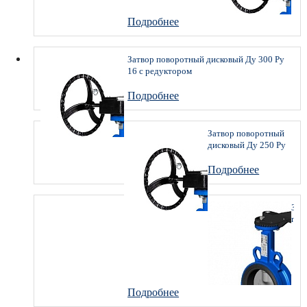
16
с
Подробнее
ред
Затвор поворотный дисковый Ду 300 Ру
16 с редуктором
Подробнее
Затвор поворотный
дисковый Ду 250 Ру
16 с редуктором
Подробнее
Зат
пов
дис
Ду
200
Ру
16
Подробнее