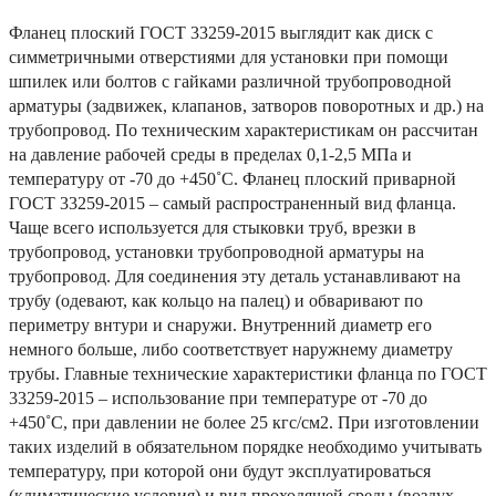
Фланец плоский ГОСТ 33259-2015 выглядит как диск с
симметричными отверстиями для установки при помощи
шпилек или болтов с гайками различной трубопроводной
арматуры (задвижек, клапанов, затворов поворотных и др.) на
трубопровод. По техническим характеристикам он рассчитан
на давление рабочей среды в пределах 0,1-2,5 МПа и
температуру от -70 до +450˚С. Фланец плоский приварной
ГОСТ 33259-2015 – самый распространенный вид фланца.
Чаще всего используется для стыковки труб, врезки в
трубопровод, установки трубопроводной арматуры на
трубопровод. Для соединения эту деталь устанавливают на
трубу (одевают, как кольцо на палец) и обваривают по
периметру внтури и снаружи. Внутренний диаметр его
немного больше, либо соответствует наружнему диаметру
трубы. Главные технические характеристики фланца по ГОСТ
33259-2015 – использование при температуре от -70 до
+450˚С, при давлении не более 25 кгс/см2. При изготовлении
таких изделий в обязательном порядке необходимо учитывать
температуру, при которой они будут эксплуатироваться
(климатические условия) и вид проходящей среды (воздух,