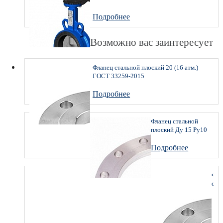
Подробнее
Возможно вас заинтересует
Фланец стальной плоский 20 (16 атм.)
ГОСТ 33259-2015
Подробнее
Фланец стальной
плоский Ду 15 Ру10
тип 01 ряд 1 исп. B
ГОСТ 33259-2015
Подробнее
Фла
ста
пло
50
(16
атм.