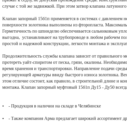
случае с той же задвижкой. При этом затвор клапана латунног
Клапан запорный 15б1п применяется в системах с давлением н
поверхности золотника выполнены из фторопласта. Максимальн
Герметичность по шпинделю обеспечивается сальниковым упло
выгодна, устанавливают на трубопроводе в любом рабочем пол
простой и надежной конструкции, легкости монтажа и эксплуа
Продолжительность службы клапана зависит от правильного м
протереть уайт-спиритом от песка, грязи, окалины. Необходим
время хранения и транспортировки. Направление подачи среды
регулирующей арматуры ввиду быстрого износа золотника. Ве
этом отличие состоит, как правило, в строительной длине и 
монтажа. Клапан запорный муфтовый 15б1п Ду15 - Ду50 всегда
• - Продукция в наличии на складе в Челябинске
• - Также компания Арма предлагает широкий ассортимент др