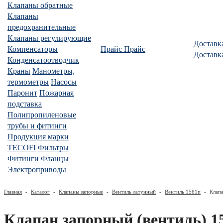
Клапаны обратные
Клапаны
предохранительные
Клапаны регулирующие
Доставк
Компенсаторы
Прайс
Прайс
Доставк
Конденсатоотводчик
Краны
Манометры,
термометры
Насосы
Паронит
Пожарная
подставка
Полипропиленовые
трубы и фитинги
Продукция марки
TECOFI
Фильтры
Фитинги
Фланцы
Электроприводы
Главная
-
Каталог
-
Клапаны запорные
-
Вентиль латунный
-
Вентиль 15б1п
-
Клапа
Клапан запорный (вентиль) 1