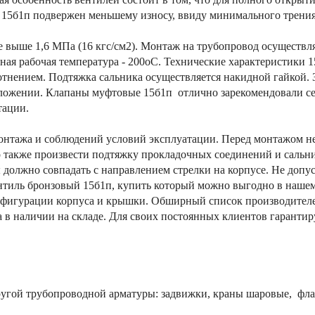
о 15б1п подвержен меньшему износу, ввиду минимального трения
е выше 1,6 МПа (16 кгс/см2). Монтаж на трубопровод осуществ
ая рабочая температура - 200оС. Технические характеристики 1
тнением. Подтяжка сальника осуществляется накидной гайкой. 
ожении. Клапаны муфтовые 15б1п отлично зарекомендовали себя
тации.
онтажа и соблюдений условий эксплуатации. Перед монтажом не
о также произвести подтяжку прокладочных соединений и сальни
 должно совпадать с направлением стрелки на корпусе. Не допу
нтиль бронзовый 15б1п, купить который можно выгодно в нашем
конфигурации корпуса и крышки. Обширный список производителе
 в наличии на складе. Для своих постоянных клиентов гаранти
угой трубопроводной арматуры: задвижки, краны шаровые, флан