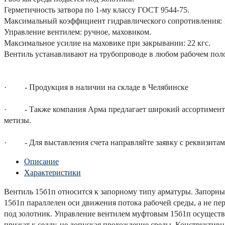
Герметичность затвора по 1-му классу ГОСТ 9544-75.
Максимальный коэффициент гидравлического сопротивления: 15,9 (д
Управление вентилем: ручное, маховиком.
Максимальное усилие на маховике при закрывании: 22 кгс.
Вентиль устанавливают на трубопроводе в любом рабочем пол
· - Продукция в наличии на складе в Челябинске
· - Также компания Арма предлагает широкий ассортимент д
метизы.
· - Для выставления счета направляйте заявку с реквизитам
Описание
Характеристики
Вентиль 15б1п относится к запорному типу арматуры. Запорны
15б1п параллелен оси движения потока рабочей среды, а не пе
под золотник. Управление вентилем муфтовым 15б1п осуществ
прижат к седлу, не допуская прохождение среды. Конструктивн