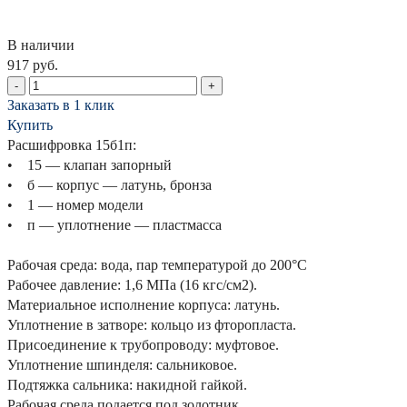
В наличии
917 руб.
-
+
Заказать в 1 клик
Купить
Расшифровка 15б1п:
• 15 — клапан запорный
• б — корпус — латунь, бронза
• 1 — номер модели
• п — уплотнение — пластмасса
Рабочая среда: вода, пар температурой до 200°С
Рабочее давление: 1,6 МПа (16 кгс/см2).
Материальное исполнение корпуса: латунь.
Уплотнение в затворе: кольцо из фторопласта.
Присоединение к трубопроводу: муфтовое.
Уплотнение шпинделя: сальниковое.
Подтяжка сальника: накидной гайкой.
Рабочая среда подается под золотник.