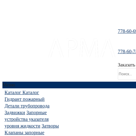
778-60-6
778-60-7
santeh-tranzit@mail.ru
Заказать
Меню
Каталог
Каталог
Гидрант пожарный
Детали трубопровода
Задвижки
Запорные
устройства указателя
уровня жидкости
Затворы
Клапаны запорные