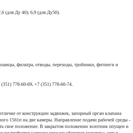
6 (для Ду 40); 6,9 (для Ду50).
анцы, фильтра, отводы, переходы, тройники, фитинги и
351) 778-60-69, +7 (351) 778-60-74.
отличие от конструкции задвижек, запорный орган клапана
ного 15б1п на две камеры. Направление подачи рабочей среды -
ять свое положение. В закрытом положении золотник опущен и
ия им требуется намного меньше оборотов маховика, чем в