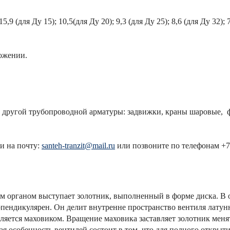
ля Ду 15); 10,5(для Ду 20); 9,3 (для Ду 25); 8,6 (для Ду 32); 7,
ожении.
ругой трубопроводной арматуры: задвижки, краны шаровые, фл
и на почту:
santeh-tranzit@mail.ru
или позвоните по телефонам +7 (
м органом выступает золотник, выполненный в форме диска. В 
рпендикулярен. Он делит внутренне пространство вентиля латун
ляется маховиком. Вращение маховика заставляет золотник мен
ая особенность вентилей состоит в том, что для полного открыт