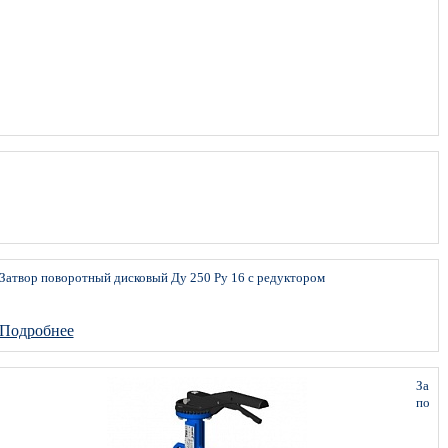
Затвор поворотный дисковый Ду 250 Ру 16 с редуктором
Подробнее
Затв
пово
диск
Ду