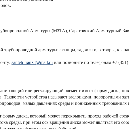
одов.
рубопроводной Арматуры (МЗТА), Саратовский Арматурный Заво
й трубопроводной арматуры: фланцы, задвижки, затворы, клапан
почту:
santeh-tranzit@mail.ru
или позвоните по телефонам +7 (351) 7
запирающий или регулирующий элемент имеет форму диска, пов
ы. Также эти устройства называют заслонками, поворотными за
опроводов, малых давлениях среды и пониженных требованиях к 
т форму диска, который может перекрывать проход рабочей среде
ока среды, при этом ось вращения диска может являться его соб
й схожестью формы затвора с бабочкой.