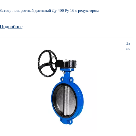
Затвор поворотный дисковый Ду 400 Ру 16 с редуктором
Подробнее
Затв
пово
диск
Ду
350
Ру
16
с
реду