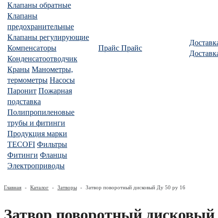
Клапаны обратные
Клапаны
предохранительные
Клапаны регулирующие
Доставк
Компенсаторы
Прайс
Прайс
Доставк
Конденсатоотводчик
Краны
Манометры,
термометры
Насосы
Паронит
Пожарная
подставка
Полипропиленовые
трубы и фитинги
Продукция марки
TECOFI
Фильтры
Фитинги
Фланцы
Электроприводы
Главная
-
Каталог
-
Затворы
-
Затвор поворотный дисковый Ду 50 ру 16
Затвор поворотный дисковый 