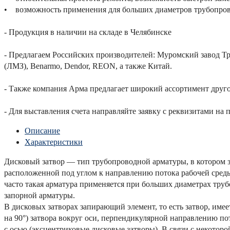
• возможность применения для больших диаметров трубопров
- Продукция в наличии на складе в Челябинске
- Предлагаем Российских производителей: Муромский завод Т
(ЛМЗ), Benarmo, Dendor, REON, а также Китай.
- Также компания Арма предлагает широкий ассортимент друго
- Для выставления счета направляйте заявку с реквизитами на 
Описание
Характеристики
Дисковый затвор — тип трубопроводной арматуры, в котором 
расположенной под углом к направлению потока рабочей сред
часто такая арматура применяется при больших диаметрах труб
запорной арматуры.
В дисковых затворах запирающий элемент, то есть затвор, имее
на 90°) затвора вокруг оси, перпендикулярной направлению пот
с осью (эксцентриковые дисковые затворы). В связи с некоторо