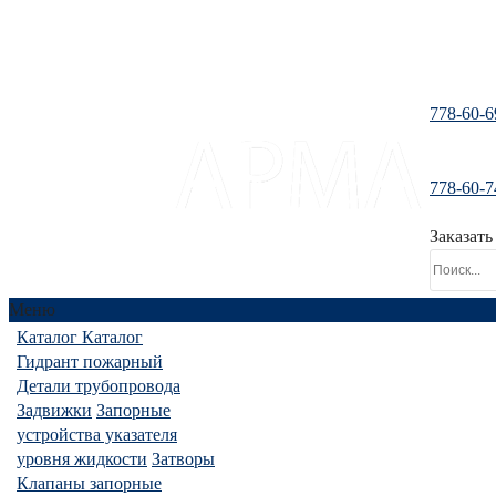
778-60-6
778-60-7
santeh-tranzit@mail.ru
Заказать
Меню
Каталог
Каталог
Гидрант пожарный
Детали трубопровода
Задвижки
Запорные
устройства указателя
уровня жидкости
Затворы
Клапаны запорные